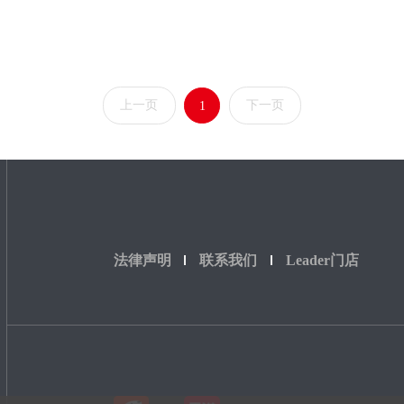
上一页
下一页
1
法律声明
联系我们
Leader门店