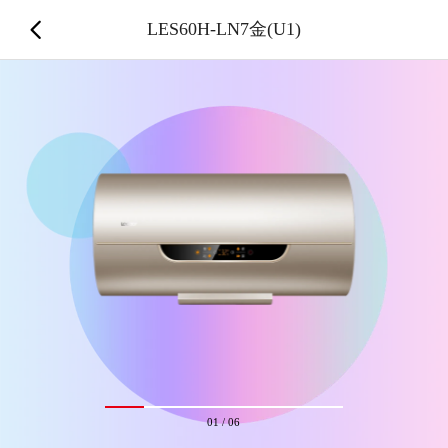
LES60H-LN7金(U1)
01
/
06