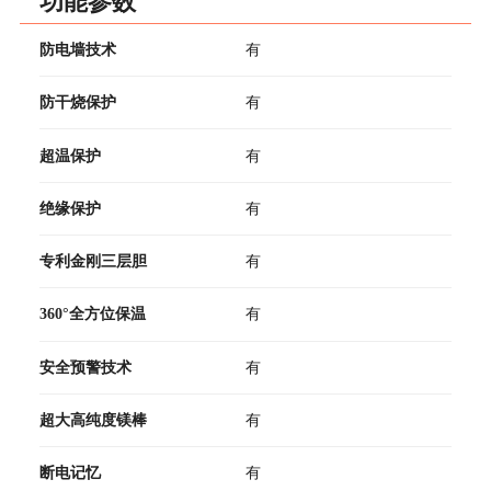
功能参数
防电墙技术
有
防干烧保护
有
超温保护
有
绝缘保护
有
专利金刚三层胆
有
360°全方位保温
有
安全预警技术
有
超大高纯度镁棒
有
断电记忆
有