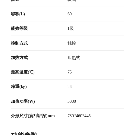
容积(L)
60
能效等级
1级
控制方式
触控
加热方式
即热式
最高温度(℃)
75
净重(kg)
24
加热功率(W)
3000
外形尺寸(宽*高*深)mm
780*460*445