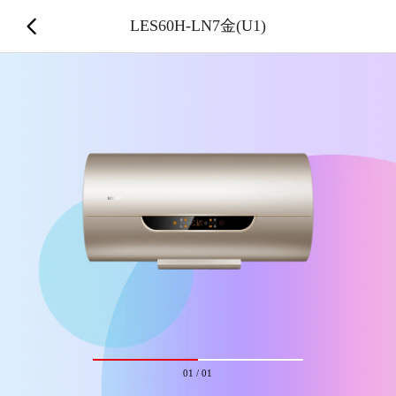
LES60H-LN7金(U1)
01
/
01