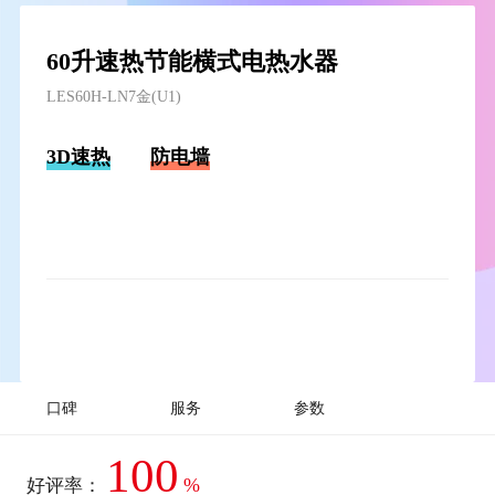
60升速热节能横式电热水器
LES60H-LN7金(U1)
3D速热
防电墙
口碑
服务
参数
100
%
好评率：