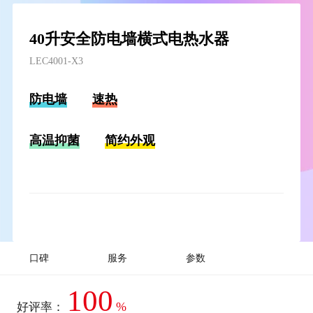
40升安全防电墙横式电热水器
LEC4001-X3
防电墙
速热
高温抑菌
简约外观
口碑
服务
参数
100
%
好评率：