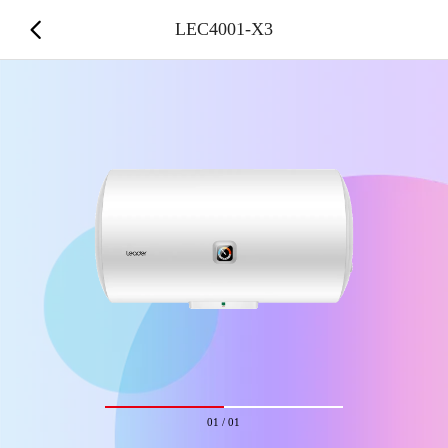
LEC4001-X3
01
/
01