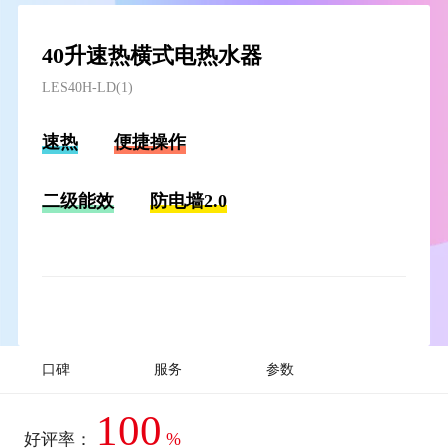
40升速热横式电热水器
LES40H-LD(1)
速热
便捷操作
二级能效
防电墙2.0
口碑
服务
参数
100
%
好评率：