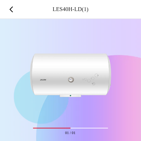
LES40H-LD(1)
01
/
01