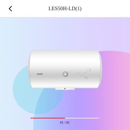
LES50H-LD(1)
01
/
01