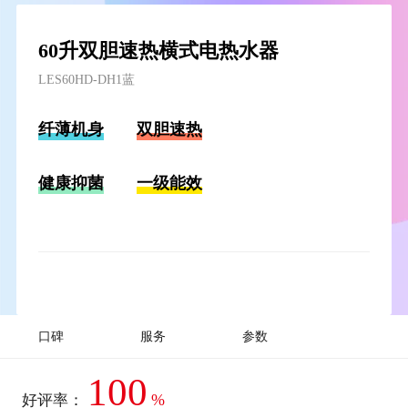
60升双胆速热横式电热水器
LES60HD-DH1蓝
纤薄机身
双胆速热
健康抑菌
一级能效
口碑
服务
参数
100
%
好评率：