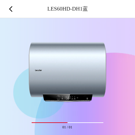
LES60HD-DH1蓝
01
/
01