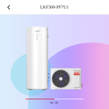
LKF300-PF7U1
01
/
01