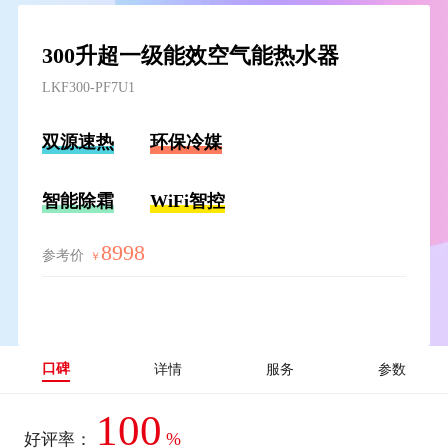
300升超一级能效空气能热水器
LKF300-PF7U1
双源速热
环保冷媒
智能除霜
WiFi智控
8998
参考价
￥
口碑
详情
服务
参数
100
%
好评率：