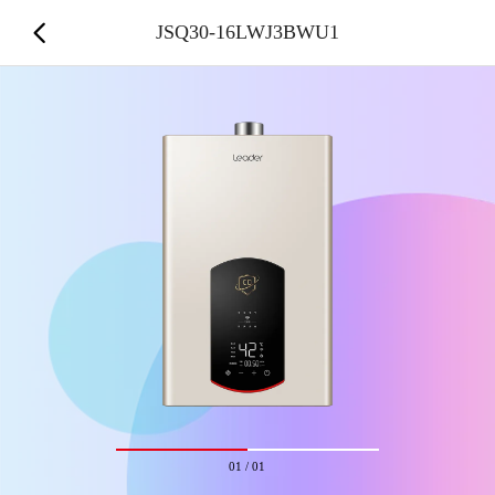
JSQ30-16LWJ3BWU1
01
/
01