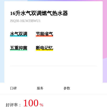
16升水气双调燃气热水器
JSQ30-16LWJ3BWU1
水气双调
节能省气
五重抑菌
断电记忆
口碑
服务
参数
100
%
好评率：