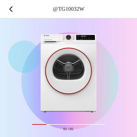
@TG10032W
01
/
05