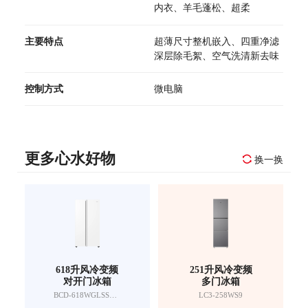
内衣、羊毛蓬松、超柔
主要特点
超薄尺寸整机嵌入、四重净滤
深层除毛絮、空气洗清新去味
控制方式
微电脑
更多心水好物
换一换
618升风冷变频
251升风冷变频
对开门冰箱
多门冰箱
BCD-618WGLSSEDW9
LC3-258WS9