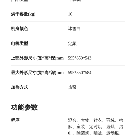
烘干容量(kg)
10
机身颜色
冰雪白
电机类型
定频
上部外形尺寸(宽*高*深)mm
595*850*543
最大外形尺寸(宽*高*深)mm
595*850*584
加热方式
热泵
功能参数
程序
混合、大物、衬衣、羽绒、棉
麻、童装、定时烘、速烘、浴
巾、除菌螨、晒被、运动服、