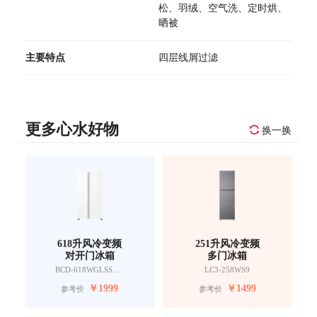
松、羽绒、空气洗、定时烘、
晒被
主要特点
四层线屑过滤
更多心水好物
换一换
618升风冷变频
251升风冷变频
对开门冰箱
多门冰箱
BCD-618WGLSSEDW9
LC3-258WS9
￥
1999
￥
1499
参考价
参考价