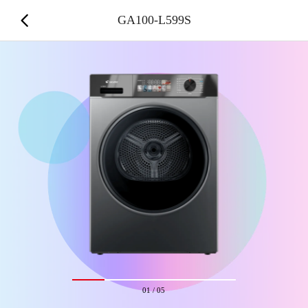
GA100-L599S
01
/
05