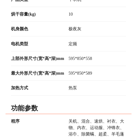
烘干容量(kg)
10
机身颜色
极夜灰
电机类型
定频
上部外形尺寸(宽*高*深)mm
595*850*558
最大外形尺寸(宽*高*深)mm
595*850*589
加热方式
热泵
功能参数
程序
关机、混合、速烘、衬衣、大
物、内衣、运动服、冲锋衣、
浴巾、除菌螨、超柔、羊毛蓬