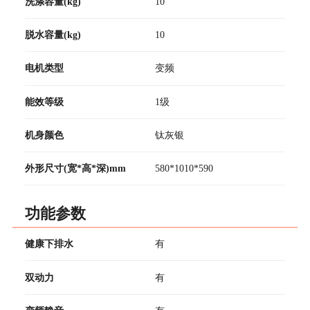
洗涤容量(kg)
10
脱水容量(kg)
10
电机类型
变频
能效等级
1级
机身颜色
钛灰银
外形尺寸(宽*高*深)mm
580*1010*590
功能参数
健康下排水
有
双动力
有