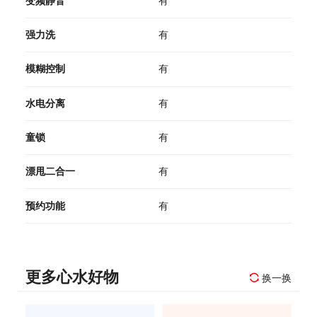
变频静音
有
强力洗
有
模糊控制
有
水电分离
有
童锁
有
漂甩二合一
有
预约功能
有
更多心水好物
换一换