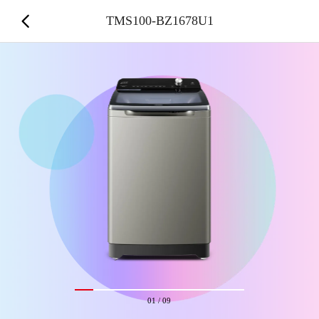
TMS100-BZ1678U1
01
/
09