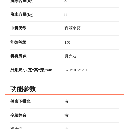
洗涤容量(kg)
8
脱水容量(kg)
8
电机类型
直驱变频
能效等级
1级
机身颜色
月光灰
外形尺寸(宽*高*深)mm
520*918*540
功能参数
健康下排水
有
变频静音
有