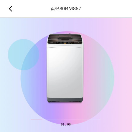
@B80BM867
01
/
06