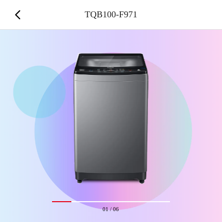
TQB100-F971
01
/
06