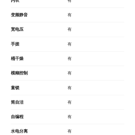
内衣
有
变频静音
有
宽电压
有
手搓
有
桶干燥
有
模糊控制
有
童锁
有
筒自洁
有
自编程
有
水电分离
有