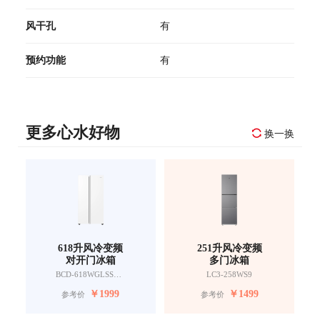
风干孔
有
预约功能
有
更多心水好物
换一换
618升风冷变频
251升风冷变频
对开门冰箱
多门冰箱
BCD-618WGLSSEDW9
LC3-258WS9
￥
1999
￥
1499
参考价
参考价