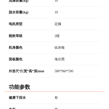
洗涤容量(kg)
10
脱水容量(kg)
10
电机类型
定频
能效等级
2级
机身颜色
钛灰银
面板颜色
海尔黑
外形尺寸(宽*高*深)mm
580*960*590
功能参数
健康下排水
有