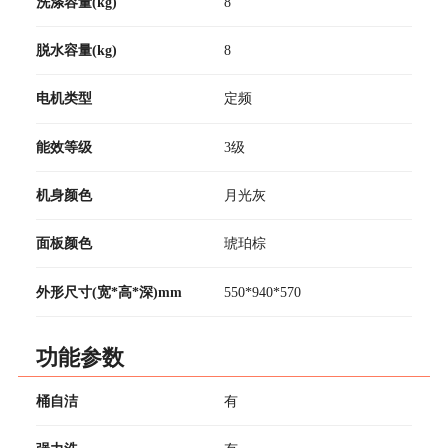
洗涤容量(kg)
8
脱水容量(kg)
8
电机类型
定频
能效等级
3级
机身颜色
月光灰
面板颜色
琥珀棕
外形尺寸(宽*高*深)mm
550*940*570
功能参数
桶自洁
有