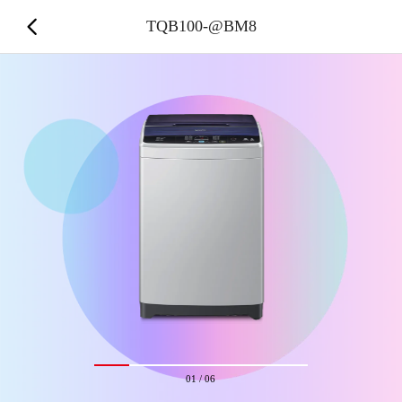
TQB100-@BM8
01
/
06