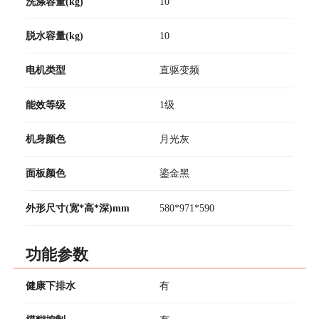
洗涤容量(kg)
10
脱水容量(kg)
10
电机类型
直驱变频
能效等级
1级
机身颜色
月光灰
面板颜色
鎏金黑
外形尺寸(宽*高*深)mm
580*971*590
功能参数
健康下排水
有