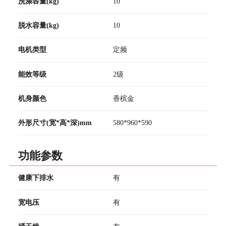
洗涤容量(kg)
10
脱水容量(kg)
10
电机类型
定频
能效等级
2级
机身颜色
香槟金
外形尺寸(宽*高*深)mm
580*960*590
功能参数
健康下排水
有
宽电压
有