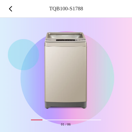
TQB100-S1788
01
/
06