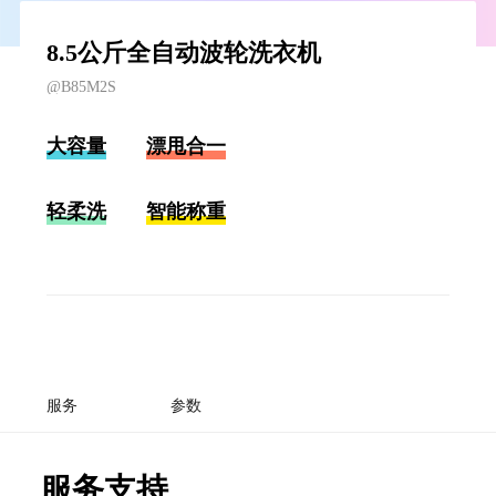
8.5公斤全自动波轮洗衣机
@B85M2S
大容量
漂甩合一
轻柔洗
智能称重
服务
参数
服务支持