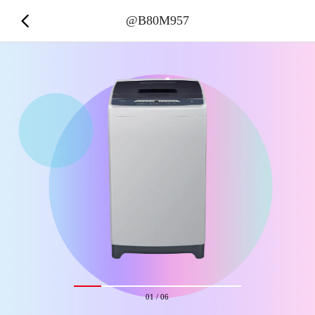
@B80M957
01
/
06