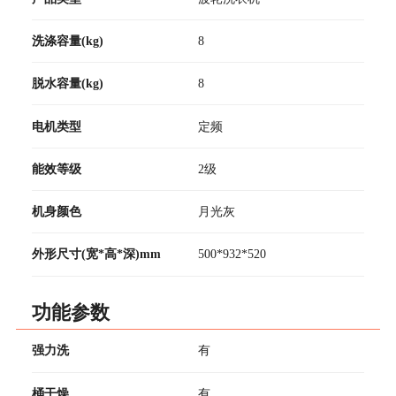
洗涤容量(kg)
8
脱水容量(kg)
8
电机类型
定频
能效等级
2级
机身颜色
月光灰
外形尺寸(宽*高*深)mm
500*932*520
功能参数
强力洗
有
桶干燥
有