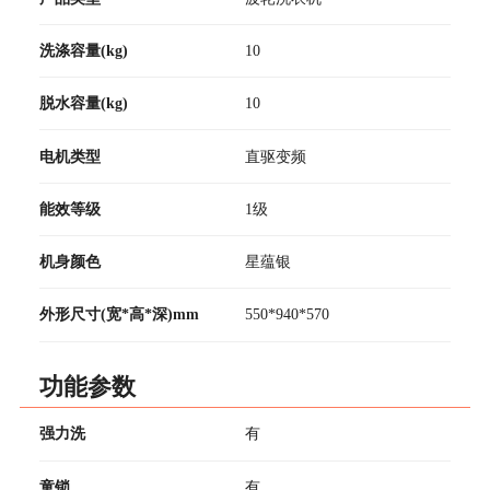
洗涤容量(kg)
10
脱水容量(kg)
10
电机类型
直驱变频
能效等级
1级
机身颜色
星蕴银
外形尺寸(宽*高*深)mm
550*940*570
功能参数
强力洗
有
童锁
有