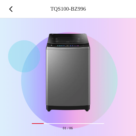
TQS100-BZ996
01
/
06