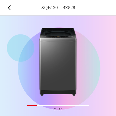
XQB120-LBZ528
01
/
06