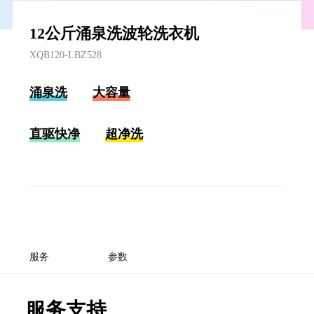
12公斤涌泉洗波轮洗衣机
XQB120-LBZ528
涌泉洗
大容量
直驱快净
超净洗
服务
参数
服务支持