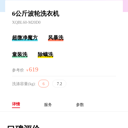
6公斤波轮洗衣机
XQBL60-M20D0
超微净魔方
风暴洗
童装洗
除螨洗
619
参考价
￥
洗涤容量(kg):
6
7.2
详情
服务
参数