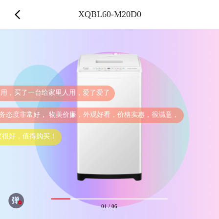
XQBL60-M20D0
爱了爱了
，外观好看，价格实惠，很满意，
好用 
01
/
06