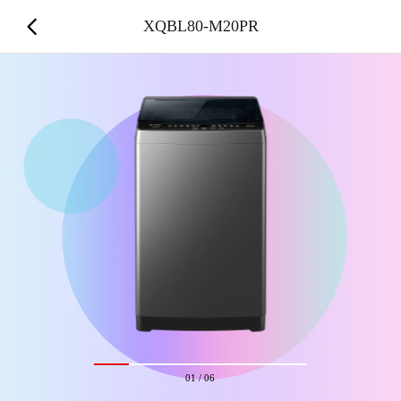
XQBL80-M20PR
01
/
06