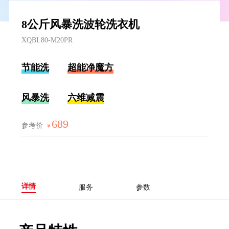
8公斤风暴洗波轮洗衣机
XQBL80-M20PR
节能洗
超能净魔方
风暴洗
六维减震
689
参考价
￥
详情
服务
参数