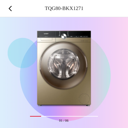
TQG80-BKX1271
01
/
06