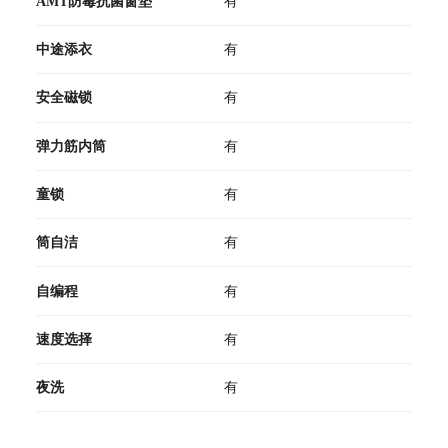
AMT防霉抗菌窗垫
有
中途添衣
有
安全磁锁
有
弹力筋内筒
有
童锁
有
筒自洁
有
自编程
有
速度选择
有
夜洗
有