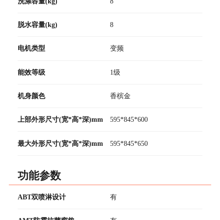
洗涤容量(kg)
8
脱水容量(kg)
8
电机类型
变频
能效等级
1级
机身颜色
香槟金
上部外形尺寸(宽*高*深)mm
595*845*600
最大外形尺寸(宽*高*深)mm
595*845*650
功能参数
ABT双喷淋设计
有