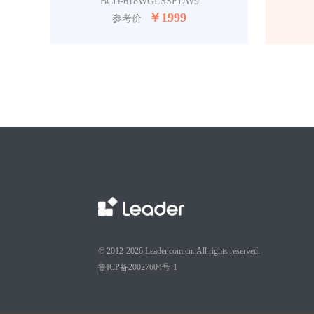
BCD-618WGLSSEDW9
￥
1999
参考价
© 2012-2026 Leader.com.cn. All rights reserved.
鲁ICP备20027604号-1