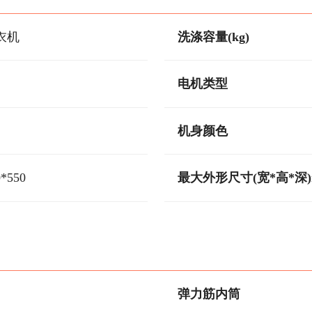
衣机
洗涤容量(kg)
电机类型
机身颜色
0*550
最大外形尺寸(宽*高*深)
弹力筋内筒