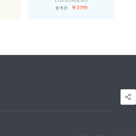
LTD-521WDL9U1
￥
3799
参考价