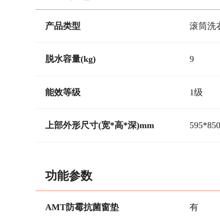
产品类型
滚筒洗
脱水容量(kg)
9
能效等级
1级
上部外形尺寸(宽*高*深)mm
595*85
功能参数
AMT防霉抗菌窗垫
有