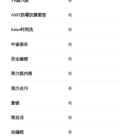
V6蒸汽熨
有
AMT防霉抗菌窗垫
有
itime时间洗
有
中途添衣
有
安全磁锁
有
弹力筋内筒
有
强力去污
有
童锁
有
筒自洁
有
自编程
有