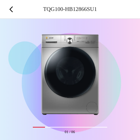
TQG100-HB12866SU1
01
/
06