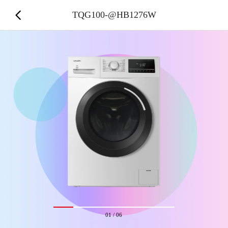
TQG100-@HB1276W
01
/
06