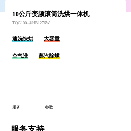
10公斤变频滚筒洗烘一体机
TQG100-@HB1276W
速洗快烘
大容量
空气洗
蒸汽除螨
服务
参数
服务支持