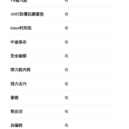
V6蒸汽熨
有
AMT防霉抗菌窗垫
有
itime时间洗
有
中途添衣
有
安全磁锁
有
弹力筋内筒
有
强力去污
有
童锁
有
筒自洁
有
自编程
有