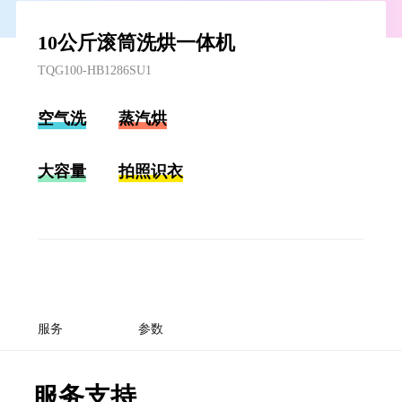
10公斤滚筒洗烘一体机
TQG100-HB1286SU1
空气洗
蒸汽烘
大容量
拍照识衣
服务
参数
服务支持