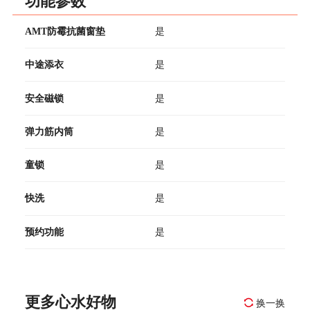
功能参数
AMT防霉抗菌窗垫
是
中途添衣
是
安全磁锁
是
弹力筋内筒
是
童锁
是
快洗
是
预约功能
是
更多心水好物
换一换