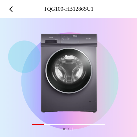
TQG100-HB1286SU1
01
/
06