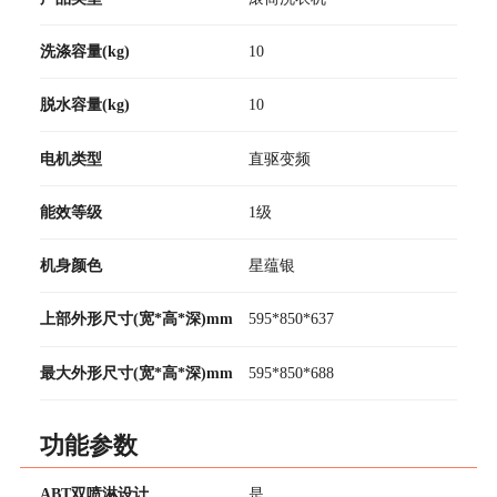
洗涤容量(kg)
10
脱水容量(kg)
10
电机类型
直驱变频
能效等级
1级
机身颜色
星蕴银
上部外形尺寸(宽*高*深)mm
595*850*637
最大外形尺寸(宽*高*深)mm
595*850*688
功能参数
ABT双喷淋设计
是