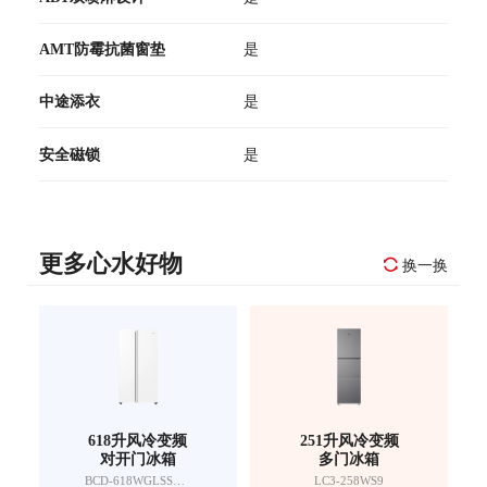
AMT防霉抗菌窗垫
是
中途添衣
是
安全磁锁
是
更多心水好物
换一换
618升风冷变频
251升风冷变频
对开门冰箱
多门冰箱
BCD-618WGLSSEDW9
LC3-258WS9