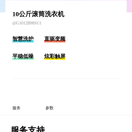
10公斤滚筒洗衣机
@G1012B98SU1
智慧洗护
直驱变频
平稳低噪
炫彩触屏
服务
参数
服务支持