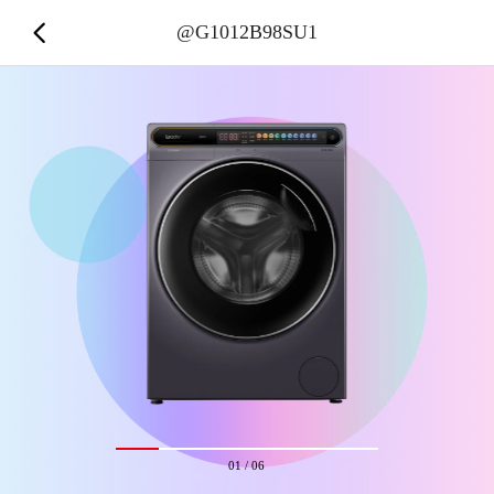
@G1012B98SU1
01
/
06