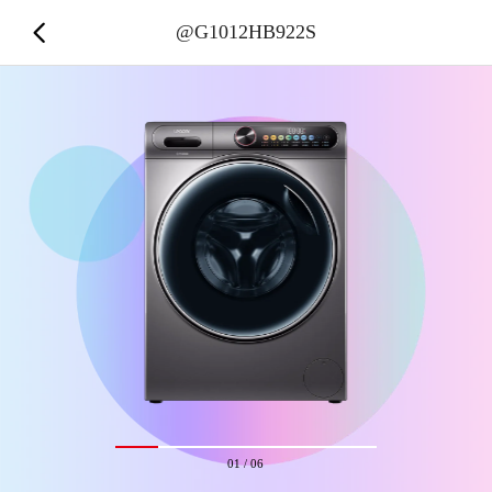
@G1012HB922S
01
/
06