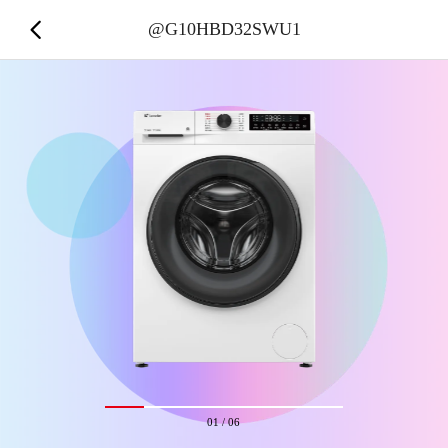
@G10HBD32SWU1
01
/
06