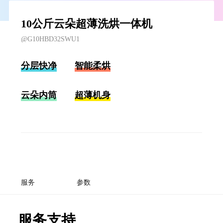
10公斤云朵超薄洗烘一体机
@G10HBD32SWU1
分层快净
智能柔烘
云朵内筒
超薄机身
服务
参数
服务支持