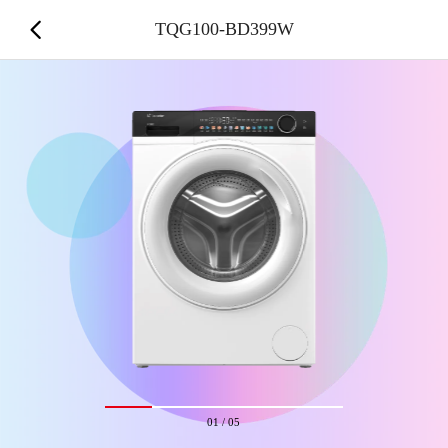
TQG100-BD399W
01
/
05