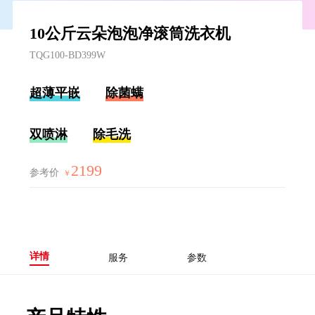
10公斤云朵泡泡净滚筒洗衣机
TQG100-BD399W
超薄平嵌
除菌螨
双喷淋
除毛洗
2199
参考价
￥
详情
服务
参数