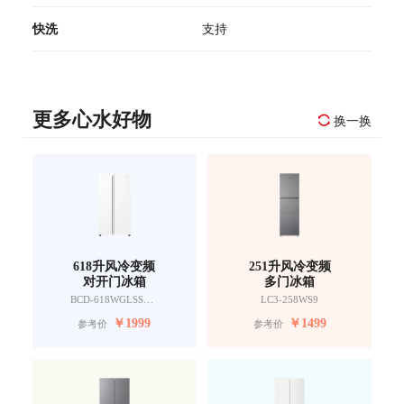
快洗
支持
更多心水好物
换一换
618升风冷变频
251升风冷变频
对开门冰箱
多门冰箱
BCD-618WGLSSEDW9
LC3-258WS9
￥
1999
￥
1499
参考价
参考价