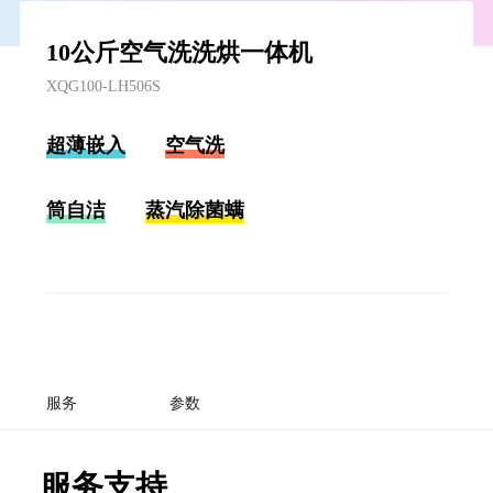
10公斤空气洗洗烘一体机
XQG100-LH506S
超薄嵌入
空气洗
筒自洁
蒸汽除菌螨
服务
参数
服务支持