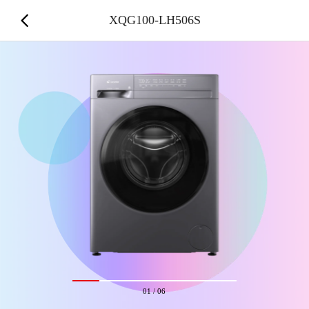
XQG100-LH506S
01
/
06