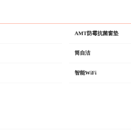
AMT防霉抗菌窗垫
筒自洁
智能WiFi