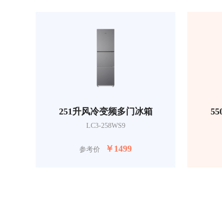
251升风冷变频多门冰箱
5
LC3-258WS9
￥
1499
参考价