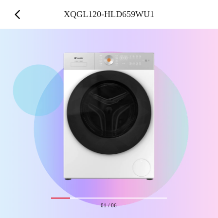
XQGL120-HLD659WU1
01
/
06