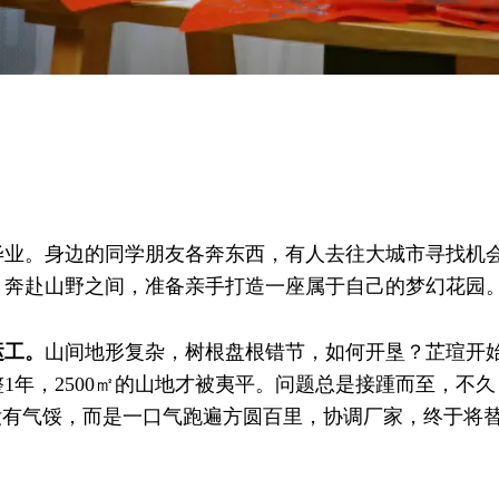
大学毕业。身边的同学朋友各奔东西，有人去往大城市寻找
，奔赴山野之间，准备亲手打造一座属于自己的梦幻花园
运工。
山间地形复杂，树根盘根错节，如何开垦？芷瑄开始
1年，2500㎡的山地才被夷平。问题总是接踵而至，不
没有气馁，而是一口气跑遍方圆百里，协调厂家，终于将