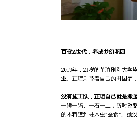
百变Z世代，养成梦幻花园
2019年，21岁的芷瑄刚刚
业。芷瑄则带着自己的田园梦
没有施工队，芷瑄自己就是搬
一锤一镐、一石一土，历时整整
的木料遭到蛀木虫“蚕食”。她