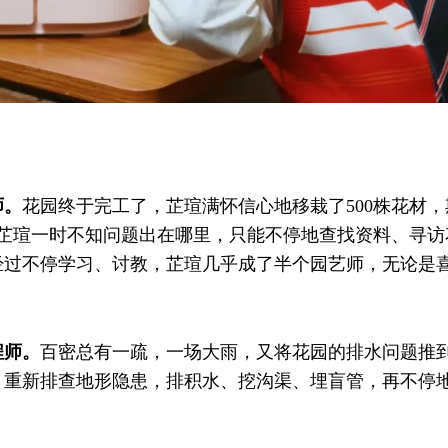
师。
花园终于完工了，芷瑄满怀信心地移栽了500株花材
。芷瑄一时不知问题出在哪里，只能不停地查找资料、寻
经过不停学习、讨教，芷瑄几乎成了半个园艺师，无论是
程师。
百密总有一疏，一场大雨，又将花园的排水问题推
，重新排查地形隐患，排积水、挖沟渠、埋盲管，再不停