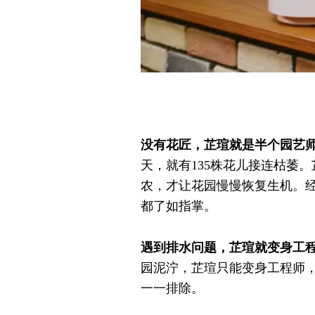
没有花匠，芷瑄就是半个园艺
天，就有135株花儿接连枯萎
农，才让花园慢慢恢复生机。
都了如指掌。
遇到排水问题，芷瑄就变身工
园泥泞，芷瑄只能变身工程师
一一排除。