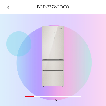
BCD-337WLDCQ
01
/
06