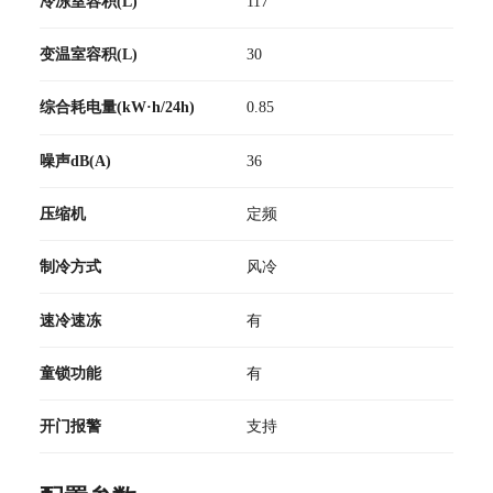
冷冻室容积(L)
117
变温室容积(L)
30
综合耗电量(kW·h/24h)
0.85
噪声dB(A)
36
压缩机
定频
制冷方式
风冷
速冷速冻
有
童锁功能
有
开门报警
支持