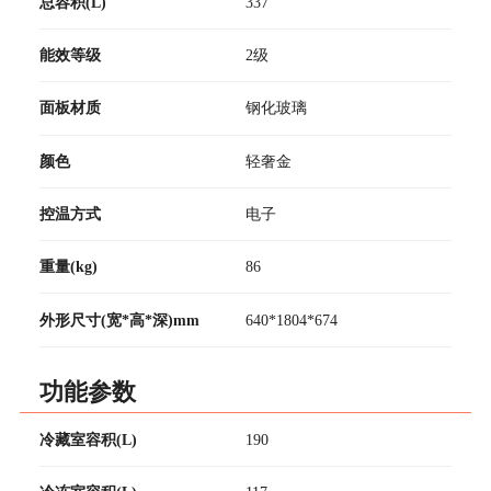
总容积(L)
337
能效等级
2级
面板材质
钢化玻璃
颜色
轻奢金
控温方式
电子
重量(kg)
86
外形尺寸(宽*高*深)mm
640*1804*674
功能参数
冷藏室容积(L)
190