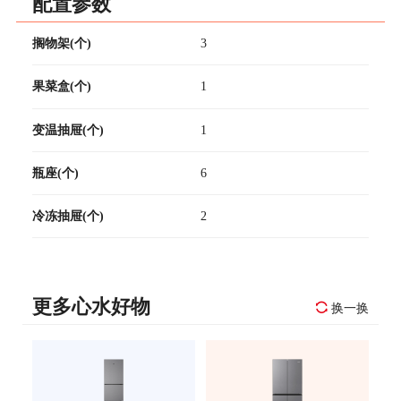
配置参数
搁物架(个)
3
果菜盒(个)
1
变温抽屉(个)
1
瓶座(个)
6
冷冻抽屉(个)
2
更多心水好物
换一换