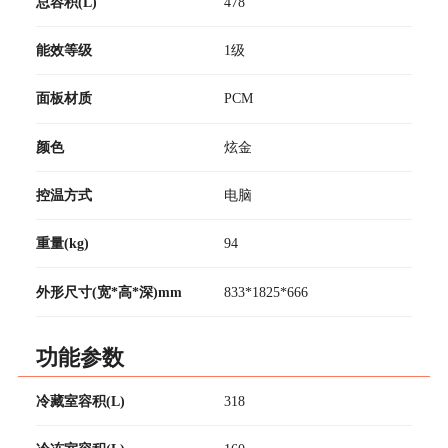
总容积(L)
478
能效等级
1级
面板材质
PCM
颜色
炫金
控温方式
电脑
重量(kg)
94
外形尺寸(宽*高*深)mm
833*1825*666
功能参数
冷藏室容积(L)
318