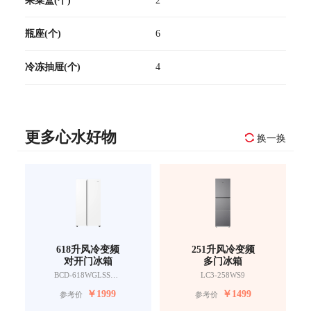
瓶座(个)
6
冷冻抽屉(个)
4
更多心水好物
换一换
618升风冷变频
251升风冷变频
对开门冰箱
多门冰箱
BCD-618WGLSSEDW9
LC3-258WS9
￥
1999
￥
1499
参考价
参考价