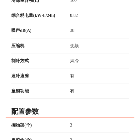
冷冻室容积(L)
160
综合耗电量(kW·h/24h)
0.82
噪声dB(A)
38
压缩机
变频
制冷方式
风冷
速冷速冻
有
童锁功能
有
配置参数
搁物架(个)
3
果菜盒(个)
2