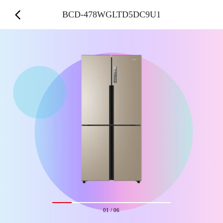
BCD-478WGLTD5DC9U1
01
/
06