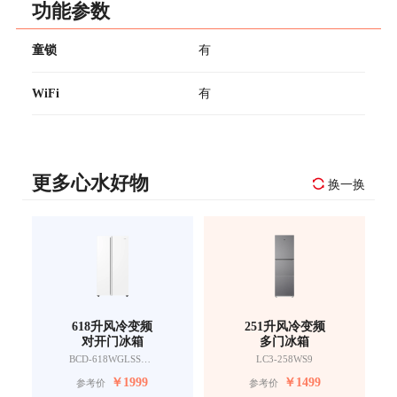
功能参数
童锁
有
WiFi
有
更多心水好物
换一换
618升风冷变频
251升风冷变频
对开门冰箱
多门冰箱
BCD-618WGLSSEDW9
LC3-258WS9
￥
1999
￥
1499
参考价
参考价