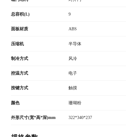
总容积(L)
9
面板材质
ABS
压缩机
半导体
制冷方式
风冷
控温方式
电子
按键方式
触摸
颜色
珊瑚粉
外形尺寸(宽*高*深)mm
322*340*237