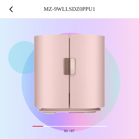
MZ-9WLLSDZ0PPU1
01
/
07